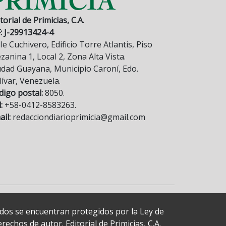
torial de Primicias, C.A.
F: J-29913424-4
le Cuchivero, Edificio Torre Atlantis, Piso
anina 1, Local 2, Zona Alta Vista.
udad Guayana, Municipio Caroní, Edo.
lívar, Venezuela.
digo postal:
8050.
:
+58-0412-8583263.
il:
redacciondiarioprimicia@gmail.com
cados se encuentran protegidos por la Ley de
echos de autor. Editorial de Primicias, C.A.