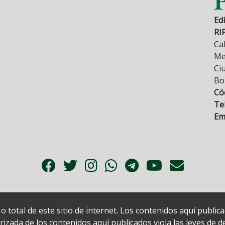
Edi
RI
Cal
Mez
Ci
Bo
Có
Tel
Ema
 total de este sitio de internet. Los contenidos aquí publi
zada de los contenidos aquí publicados viola las leyes de der