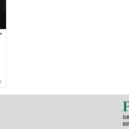
”
9
Edi
RI