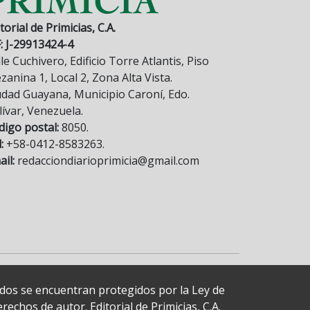
torial de Primicias, C.A.
F: J-29913424-4
le Cuchivero, Edificio Torre Atlantis, Piso
anina 1, Local 2, Zona Alta Vista.
udad Guayana, Municipio Caroní, Edo.
lívar, Venezuela.
digo postal:
8050.
:
+58-0412-8583263.
il:
redacciondiarioprimicia@gmail.com
cados se encuentran protegidos por la Ley de
echos de autor. Editorial de Primicias, C.A.