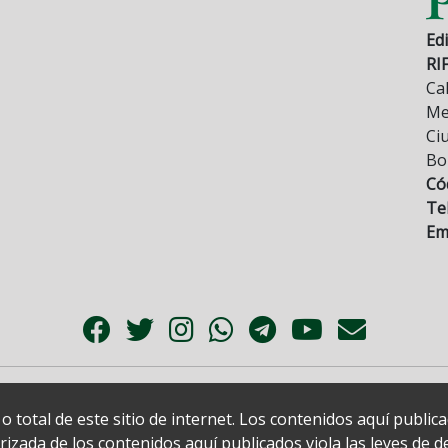
Edi
RI
Cal
Mez
Ci
Bo
Có
Tel
Ema
 total de este sitio de internet. Los contenidos aquí publi
zada de los contenidos aquí publicados viola las leyes de der