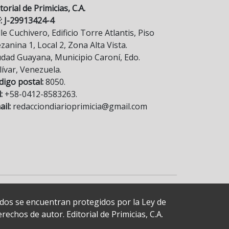
torial de Primicias, C.A.
F: J-29913424-4
le Cuchivero, Edificio Torre Atlantis, Piso
anina 1, Local 2, Zona Alta Vista.
udad Guayana, Municipio Caroní, Edo.
lívar, Venezuela.
digo postal:
8050.
:
+58-0412-8583263.
il:
redacciondiarioprimicia@gmail.com
cados se encuentran protegidos por la Ley de
echos de autor. Editorial de Primicias, C.A.