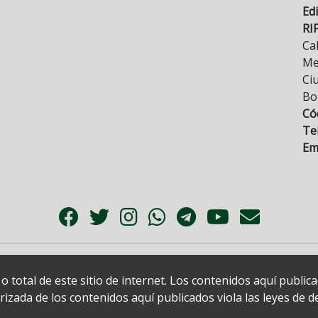
Edi
RI
Cal
Mez
Ci
Bo
Có
Tel
Ema
 total de este sitio de internet. Los contenidos aquí publi
zada de los contenidos aquí publicados viola las leyes de der