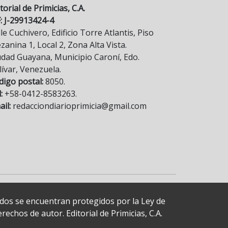
torial de Primicias, C.A.
F: J-29913424-4
le Cuchivero, Edificio Torre Atlantis, Piso
anina 1, Local 2, Zona Alta Vista.
udad Guayana, Municipio Caroní, Edo.
lívar, Venezuela.
digo postal:
8050.
:
+58-0412-8583263.
il:
redacciondiarioprimicia@gmail.com
cados se encuentran protegidos por la Ley de
echos de autor. Editorial de Primicias, C.A.