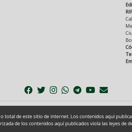
Edi
RI
Cal
Mez
Ci
Bo
Có
Tel
Ema
 total de este sitio de internet. Los contenidos aquí publi
zada de los contenidos aquí publicados viola las leyes de der