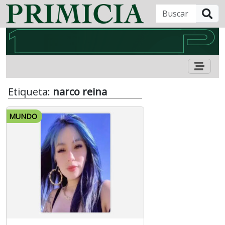
B
Etiqueta:
narco reina
MUNDO