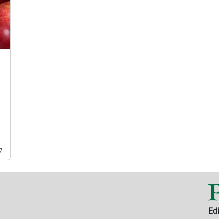
z
7
Edi