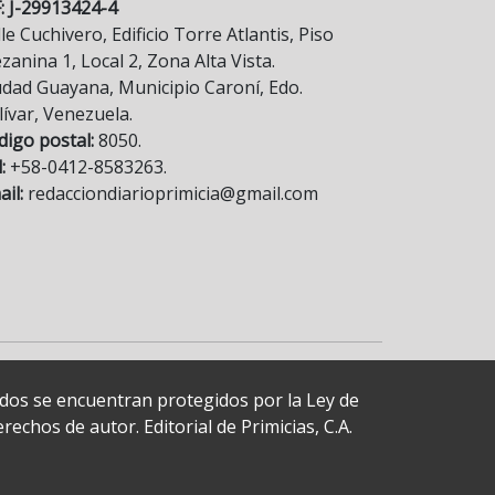
F: J-29913424-4
le Cuchivero, Edificio Torre Atlantis, Piso
anina 1, Local 2, Zona Alta Vista.
udad Guayana, Municipio Caroní, Edo.
lívar, Venezuela.
digo postal:
8050.
:
+58-0412-8583263.
il:
redacciondiarioprimicia@gmail.com
cados se encuentran protegidos por la Ley de
echos de autor. Editorial de Primicias, C.A.