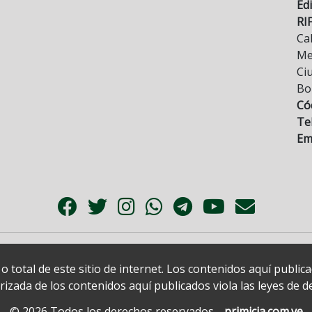
Edi
RI
Cal
Mez
Ci
Bo
Có
Tel
Ema
 total de este sitio de internet. Los contenidos aquí publi
zada de los contenidos aquí publicados viola las leyes de der
© 2026 Todos los derechos reservados.
primicia.com.ve