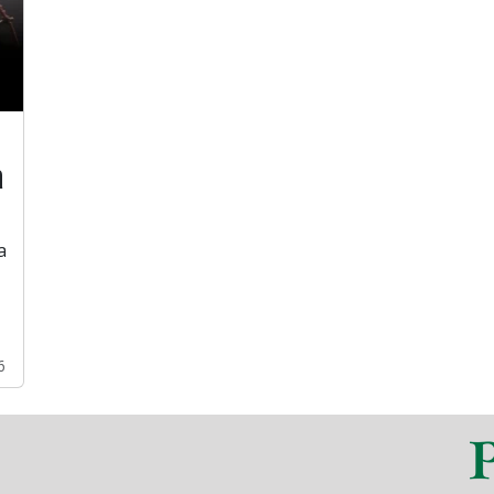
a
a
6