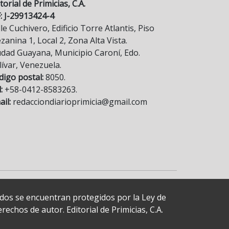
torial de Primicias, C.A.
F: J-29913424-4
le Cuchivero, Edificio Torre Atlantis, Piso
anina 1, Local 2, Zona Alta Vista.
udad Guayana, Municipio Caroní, Edo.
lívar, Venezuela.
digo postal:
8050.
:
+58-0412-8583263.
il:
redacciondiarioprimicia@gmail.com
cados se encuentran protegidos por la Ley de
echos de autor. Editorial de Primicias, C.A.