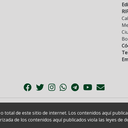
Edi
RI
Cal
Mez
Ci
Bo
Có
Tel
Ema
 total de este sitio de internet. Los contenidos aquí publi
zada de los contenidos aquí publicados viola las leyes de der