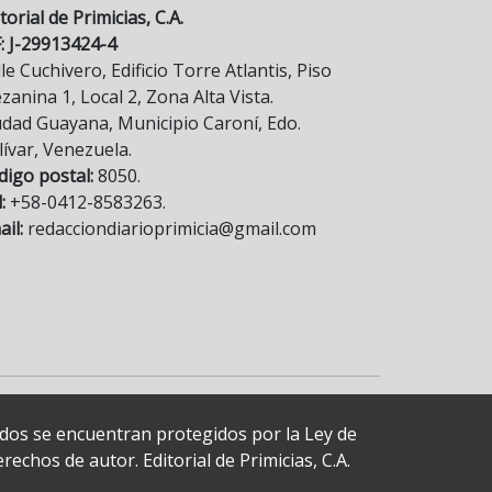
torial de Primicias, C.A.
F: J-29913424-4
le Cuchivero, Edificio Torre Atlantis, Piso
anina 1, Local 2, Zona Alta Vista.
udad Guayana, Municipio Caroní, Edo.
lívar, Venezuela.
digo postal:
8050.
:
+58-0412-8583263.
il:
redacciondiarioprimicia@gmail.com
cados se encuentran protegidos por la Ley de
echos de autor. Editorial de Primicias, C.A.