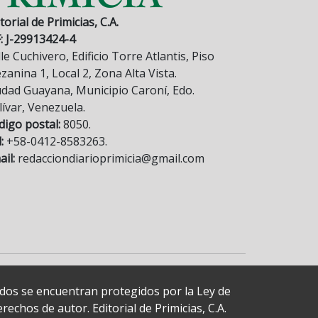
torial de Primicias, C.A.
F: J-29913424-4
le Cuchivero, Edificio Torre Atlantis, Piso
anina 1, Local 2, Zona Alta Vista.
udad Guayana, Municipio Caroní, Edo.
lívar, Venezuela.
digo postal:
8050.
:
+58-0412-8583263.
il:
redacciondiarioprimicia@gmail.com
cados se encuentran protegidos por la Ley de
echos de autor. Editorial de Primicias, C.A.