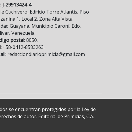
F: J-29913424-4
le Cuchivero, Edificio Torre Atlantis, Piso
anina 1, Local 2, Zona Alta Vista.
udad Guayana, Municipio Caroní, Edo.
lívar, Venezuela.
digo postal:
8050.
:
+58-0412-8583263.
il:
redacciondiarioprimicia@gmail.com
cados se encuentran protegidos por la Ley de
echos de autor. Editorial de Primicias, C.A.