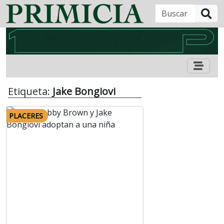
B
Etiqueta:
Jake Bongiovi
PLACERES