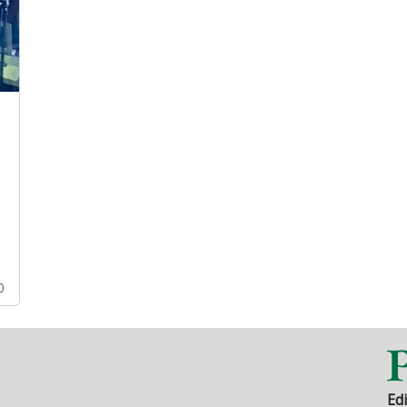
.
0
Edi