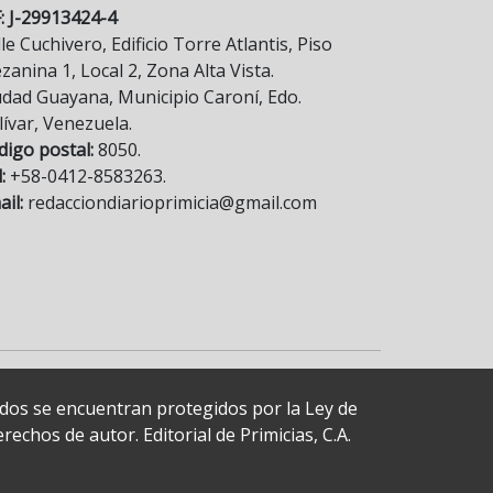
F: J-29913424-4
le Cuchivero, Edificio Torre Atlantis, Piso
anina 1, Local 2, Zona Alta Vista.
udad Guayana, Municipio Caroní, Edo.
lívar, Venezuela.
digo postal:
8050.
:
+58-0412-8583263.
il:
redacciondiarioprimicia@gmail.com
cados se encuentran protegidos por la Ley de
echos de autor. Editorial de Primicias, C.A.