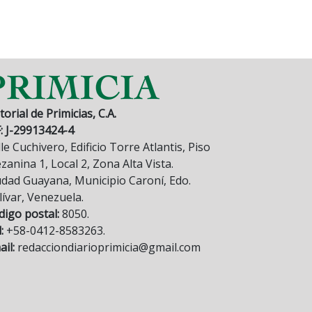
torial de Primicias, C.A.
F: J-29913424-4
le Cuchivero, Edificio Torre Atlantis, Piso
anina 1, Local 2, Zona Alta Vista.
udad Guayana, Municipio Caroní, Edo.
lívar, Venezuela.
digo postal:
8050.
:
+58-0412-8583263.
il:
redacciondiarioprimicia@gmail.com