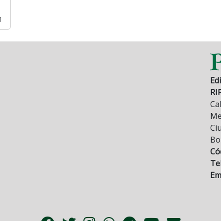
1
Edi
RI
Cal
Mez
Ci
Bo
Có
Tel
Ema