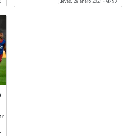
5
jueves, 28 enero 2021 -
90
A
ar
.