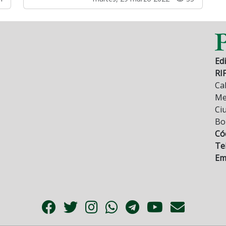
Edi
RI
Cal
Mez
Ci
Bo
Có
Tel
Ema