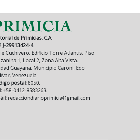
torial de Primicias, C.A.
F: J-29913424-4
le Cuchivero, Edificio Torre Atlantis, Piso
anina 1, Local 2, Zona Alta Vista.
udad Guayana, Municipio Caroní, Edo.
lívar, Venezuela.
digo postal:
8050.
:
+58-0412-8583263.
il:
redacciondiarioprimicia@gmail.com