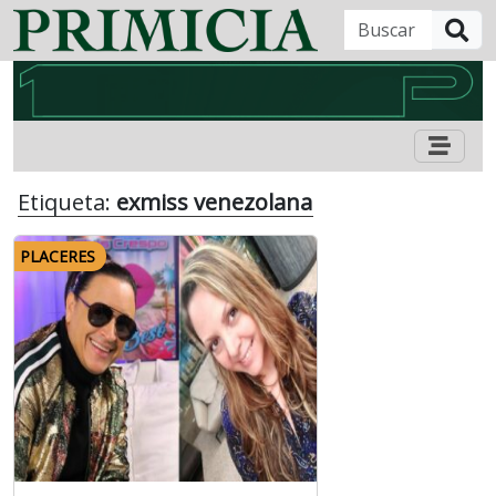
B
Etiqueta:
exmiss venezolana
PLACERES