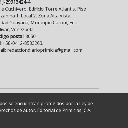
F: J-29913424-4
le Cuchivero, Edificio Torre Atlantis, Piso
anina 1, Local 2, Zona Alta Vista.
udad Guayana, Municipio Caroní, Edo.
lívar, Venezuela.
digo postal:
8050.
:
+58-0412-8583263.
il:
redacciondiarioprimicia@gmail.com
cados se encuentran protegidos por la Ley de
echos de autor. Editorial de Primicias, C.A.