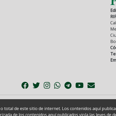
Edi
RI
Cal
Mez
Ci
Bo
Có
Tel
Ema
 total de este sitio de internet. Los contenidos aquí publi
zada de los contenidos aquí publicados viola las leyes de der