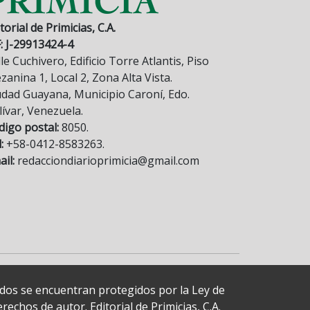
torial de Primicias, C.A.
F: J-29913424-4
le Cuchivero, Edificio Torre Atlantis, Piso
anina 1, Local 2, Zona Alta Vista.
udad Guayana, Municipio Caroní, Edo.
lívar, Venezuela.
digo postal:
8050.
:
+58-0412-8583263.
il:
redacciondiarioprimicia@gmail.com
cados se encuentran protegidos por la Ley de
echos de autor. Editorial de Primicias, C.A.