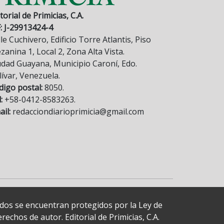
torial de Primicias, C.A.
F: J-29913424-4
le Cuchivero, Edificio Torre Atlantis, Piso
anina 1, Local 2, Zona Alta Vista.
udad Guayana, Municipio Caroní, Edo.
lívar, Venezuela.
digo postal:
8050.
:
+58-0412-8583263.
il:
redacciondiarioprimicia@gmail.com
cados se encuentran protegidos por la Ley de
echos de autor. Editorial de Primicias, C.A.