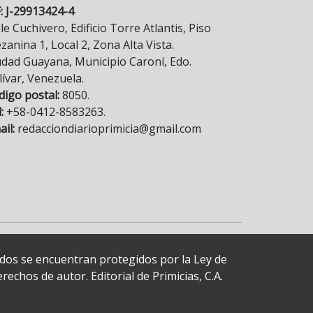
F: J-29913424-4
le Cuchivero, Edificio Torre Atlantis, Piso
anina 1, Local 2, Zona Alta Vista.
udad Guayana, Municipio Caroní, Edo.
lívar, Venezuela.
digo postal:
8050.
:
+58-0412-8583263.
il:
redacciondiarioprimicia@gmail.com
cados se encuentran protegidos por la Ley de
echos de autor. Editorial de Primicias, C.A.