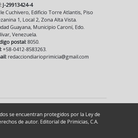
F: J-29913424-4
le Cuchivero, Edificio Torre Atlantis, Piso
anina 1, Local 2, Zona Alta Vista.
udad Guayana, Municipio Caroní, Edo.
lívar, Venezuela.
digo postal:
8050.
:
+58-0412-8583263.
il:
redacciondiarioprimicia@gmail.com
cados se encuentran protegidos por la Ley de
echos de autor. Editorial de Primicias, C.A.