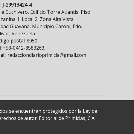
F: J-29913424-4
le Cuchivero, Edificio Torre Atlantis, Piso
anina 1, Local 2, Zona Alta Vista.
udad Guayana, Municipio Caroní, Edo.
lívar, Venezuela.
digo postal:
8050.
:
+58-0412-8583263.
il:
redacciondiarioprimicia@gmail.com
cados se encuentran protegidos por la Ley de
echos de autor. Editorial de Primicias, C.A.