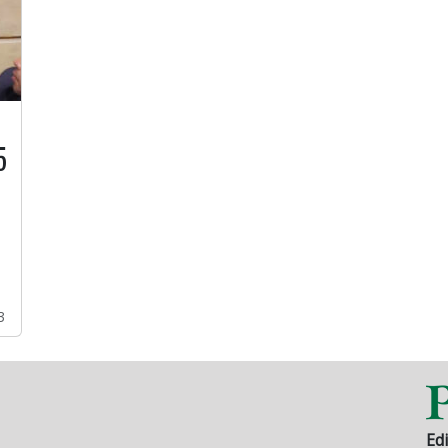
5
3
Edi