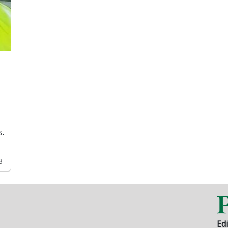
s.
8
Edi