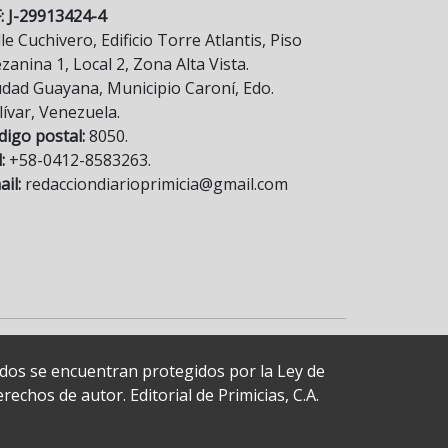
F: J-29913424-4
le Cuchivero, Edificio Torre Atlantis, Piso
anina 1, Local 2, Zona Alta Vista.
udad Guayana, Municipio Caroní, Edo.
lívar, Venezuela.
digo postal:
8050.
:
+58-0412-8583263.
il:
redacciondiarioprimicia@gmail.com
cados se encuentran protegidos por la Ley de
echos de autor. Editorial de Primicias, C.A.