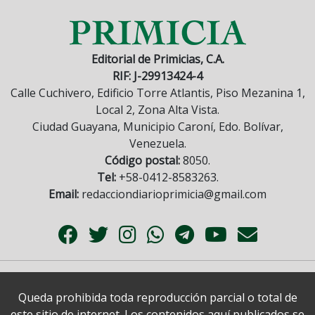
Editorial de Primicias, C.A.
RIF: J-29913424-4
Calle Cuchivero, Edificio Torre Atlantis, Piso Mezanina 1,
Local 2, Zona Alta Vista.
Ciudad Guayana, Municipio Caroní, Edo. Bolívar,
Venezuela.
Código postal:
8050.
Tel:
+58-0412-8583263.
Email:
redacciondiarioprimicia@gmail.com
Queda prohibida toda reproducción parcial o total de
este sitio de internet. Los contenidos aquí publicados se