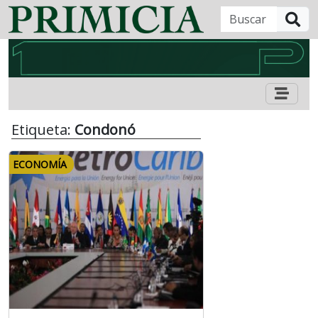
B
Etiqueta:
Condonó
ECONOMÍA