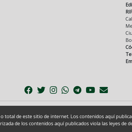
Edi
RI
Cal
Mez
Ci
Bo
Có
Tel
Ema
 total de este sitio de internet. Los contenidos aquí publi
zada de los contenidos aquí publicados viola las leyes de der