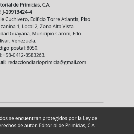
torial de Primicias, C.A.
F: J-29913424-4
le Cuchivero, Edificio Torre Atlantis, Piso
anina 1, Local 2, Zona Alta Vista.
udad Guayana, Municipio Caroní, Edo.
lívar, Venezuela.
digo postal:
8050.
:
+58-0412-8583263.
il:
redacciondiarioprimicia@gmail.com
cados se encuentran protegidos por la Ley de
echos de autor. Editorial de Primicias, C.A.