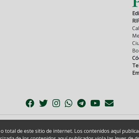
Edi
RI
Cal
Mez
Ci
Bo
Có
Tel
Ema
 total de este sitio de internet. Los contenidos aquí publi
zada de los contenidos aquí publicados viola las leyes de der