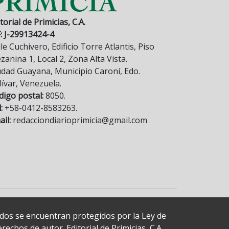
torial de Primicias, C.A.
F: J-29913424-4
le Cuchivero, Edificio Torre Atlantis, Piso
anina 1, Local 2, Zona Alta Vista.
udad Guayana, Municipio Caroní, Edo.
lívar, Venezuela.
digo postal:
8050.
:
+58-0412-8583263.
il:
redacciondiarioprimicia@gmail.com
cados se encuentran protegidos por la Ley de
echos de autor. Editorial de Primicias, C.A.