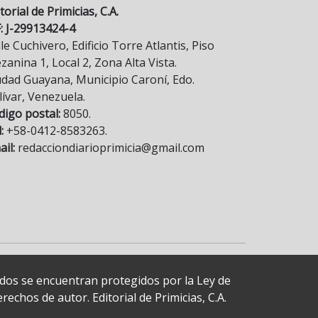
torial de Primicias, C.A.
F: J-29913424-4
le Cuchivero, Edificio Torre Atlantis, Piso
anina 1, Local 2, Zona Alta Vista.
udad Guayana, Municipio Caroní, Edo.
lívar, Venezuela.
digo postal:
8050.
:
+58-0412-8583263.
il:
redacciondiarioprimicia@gmail.com
cados se encuentran protegidos por la Ley de
echos de autor. Editorial de Primicias, C.A.