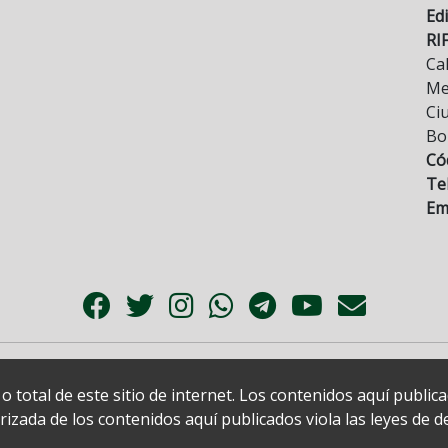
Edi
RI
Cal
Mez
Ci
Bo
Có
Tel
Ema
 total de este sitio de internet. Los contenidos aquí publi
zada de los contenidos aquí publicados viola las leyes de der