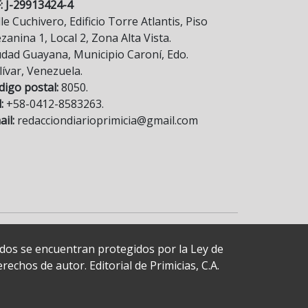
F: J-29913424-4
le Cuchivero, Edificio Torre Atlantis, Piso
anina 1, Local 2, Zona Alta Vista.
udad Guayana, Municipio Caroní, Edo.
lívar, Venezuela.
digo postal:
8050.
:
+58-0412-8583263.
il:
redacciondiarioprimicia@gmail.com
cados se encuentran protegidos por la Ley de
echos de autor. Editorial de Primicias, C.A.