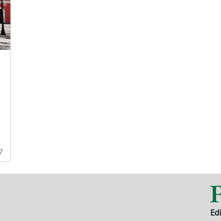
7
Edi