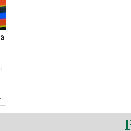
na
l
0