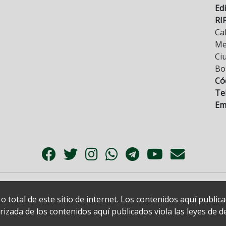
Edi
RI
Cal
Mez
Ci
Bo
Có
Tel
Ema
 total de este sitio de internet. Los contenidos aquí publi
zada de los contenidos aquí publicados viola las leyes de der