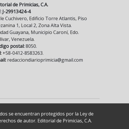
torial de Primicias, C.A.
F: J-29913424-4
le Cuchivero, Edificio Torre Atlantis, Piso
anina 1, Local 2, Zona Alta Vista.
udad Guayana, Municipio Caroní, Edo.
lívar, Venezuela.
digo postal:
8050.
:
+58-0412-8583263.
il:
redacciondiarioprimicia@gmail.com
cados se encuentran protegidos por la Ley de
echos de autor. Editorial de Primicias, C.A.