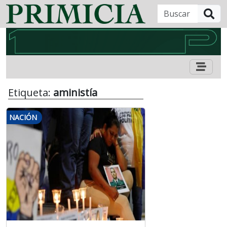
B
Etiqueta:
aministía
NACIÓN