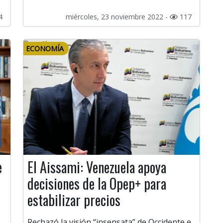
4
miércoles, 23 noviembre 2022 -
117
ECONOMÍA
e
El Aissami: Venezuela apoya
decisiones de la Opep+ para
estabilizar precios
Rechazó la visión “insensata” de Occidente e