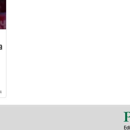
a
4
Edi