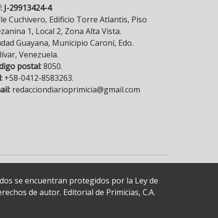
F: J-29913424-4
le Cuchivero, Edificio Torre Atlantis, Piso
anina 1, Local 2, Zona Alta Vista.
udad Guayana, Municipio Caroní, Edo.
lívar, Venezuela.
digo postal:
8050.
:
+58-0412-8583263.
il:
redacciondiarioprimicia@gmail.com
cados se encuentran protegidos por la Ley de
echos de autor. Editorial de Primicias, C.A.