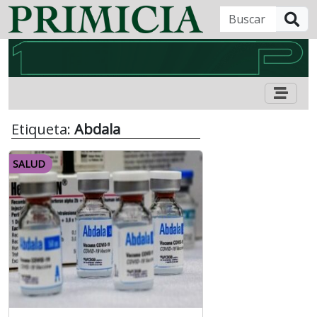
B
Etiqueta:
Abdala
SALUD