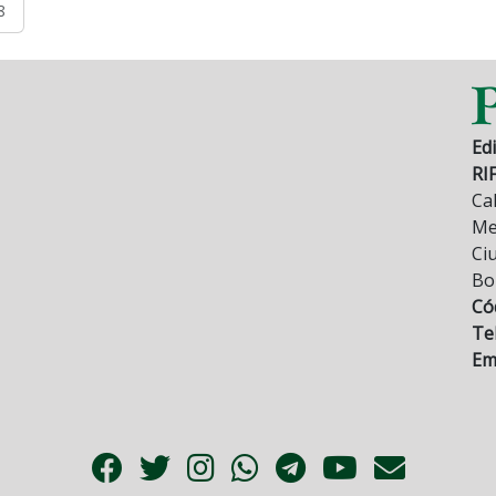
8
Edi
RI
Cal
Mez
Ci
Bo
Có
Tel
Ema