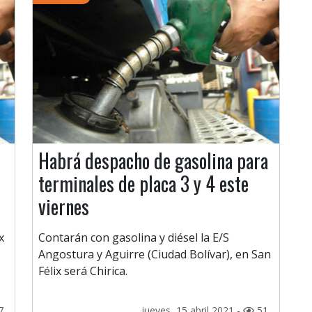
Habrá despacho de gasolina para
terminales de placa 3 y 4 este
viernes
x
Contarán con gasolina y diésel la E/S
Angostura y Aguirre (Ciudad Bolívar), en San
Félix será Chirica.
7
jueves, 15 abril 2021 -
51