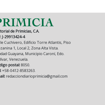
torial de Primicias, C.A.
F: J-29913424-4
le Cuchivero, Edificio Torre Atlantis, Piso
anina 1, Local 2, Zona Alta Vista.
udad Guayana, Municipio Caroní, Edo.
lívar, Venezuela.
digo postal:
8050.
:
+58-0412-8583263.
il:
redacciondiarioprimicia@gmail.com