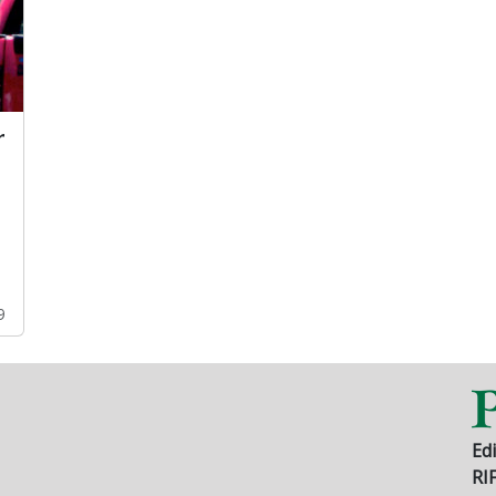
r
9
Edi
RI